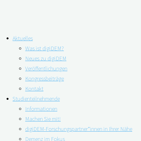
Zum
Aktuelles
Inhalt
Schlagwort:
Palliativversorgung
Was ist digiDEM?
springen
Neues zu digiDEM
Veröffentlichungen
Zu selten und oft zu spät:
Kongressbeiträge
Palliativversorgung bei Demenz
Kontakt
Studienteilnehmende
Informationen
Machen Sie mit!
26.04.2021
27.04.2021
digiDEM-Forschungspartner*innen in Ihrer Nähe
Demenz im Fokus