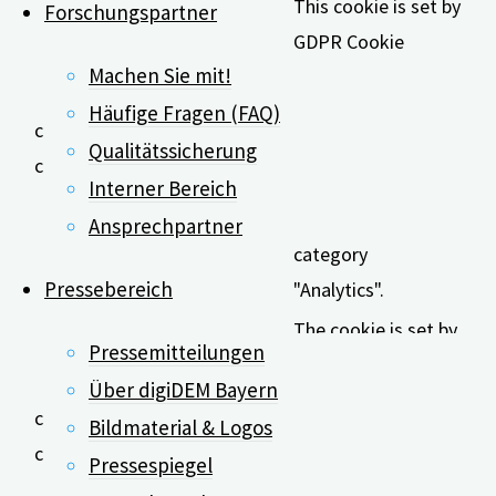
This cookie is set by
Forschungspartner
GDPR Cookie
Machen Sie mit!
Consent plugin. The
cookie is used to
Häufige Fragen (FAQ)
cookielawinfo-
11
store the user
Qualitätssicherung
checkbox-analytics
months
consent for the
Interner Bereich
cookies in the
Ansprechpartner
category
Pressebereich
"Analytics".
The cookie is set by
Pressemitteilungen
GDPR cookie
Über digiDEM Bayern
consent to record
cookielawinfo-
11
Bildmaterial & Logos
the user consent for
checkbox-functional
months
Pressespiegel
the cookies in the