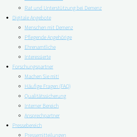
Rat und Unterstützung bei Demenz
Digitale Angebote
Menschen mit Demenz
Pflegende Angehörige
Ehrenamtliche
Interessierte
Forschungspartner
Machen Sie mit!
Wenn keine Heilung mehr möglich und die
Häufige Fragen (FAQ)
Lebenserwartung nur noch begrenzt ist, können
Qualitätssicherung
Menschen palliativ versorgt werden. Oberstes Ziel ist es
Interner Bereich
dann, Beschwerden zu lindern und eine größtmögliche
Ansprechpartner
Lebensqualität zu erreichen. In Bezug auf
Pressebereich
Demenzerkrankungen ist aber häufig unklar, in welchen
Pressemitteilungen
Fällen und ab wann eine solche Versorgung sinnvoll ist.