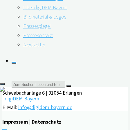
Über digiDEM Bayern
…
Bildmaterial & Logos
"Zu
weiterlesen
Pressespiegel
selten
Pressekontakt
Kontakt
und
Newsletter
oft
Friedrich-Alexander-Universität Erlangen-Nürnberg
zu
Interdisziplinäres Zentrum für HTA und Public Health
spät:
(IZPH)
Palliativversorgung
Suchen
bei
Schwabachanlage 6 | 91054 Erlangen
Demenz"
nach:
E-Mail:
info@digidem-bayern.de
Impressum | Datenschutz