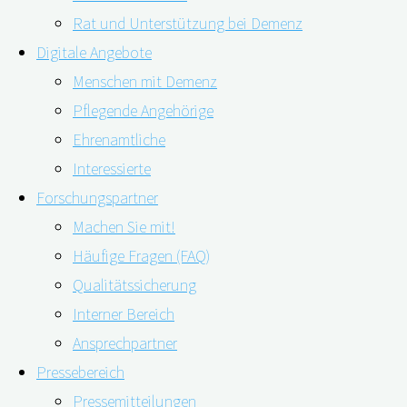
19.04.2021
22.02.2022
Rat und Unterstützung bei Demenz
Digitale Angebote
Menschen mit Demenz
Pflegende Angehörige
Ehrenamtliche
Interessierte
Forschungspartner
Machen Sie mit!
Häufige Fragen (FAQ)
Qualitätssicherung
Unterstützung, Teilhabe, Austausch – unter diesem
Interner Bereich
Motto stand der Open Innovation Wettbewerb von
Ansprechpartner
digiDEM Bayern. Die drei Gewinner des Wettbewerbs
Pressebereich
finden Sie jetzt auf der digiDEM Webseite.
Pressemitteilungen