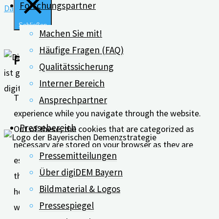
Forschungspartner
Datenschutz
Schließen
Machen Sie mit!
Häufige Fragen (FAQ)
Privacy Overview
Qualitätssicherung
Interner Bereich
This website uses cookies to improve your
Ansprechpartner
experience while you navigate through the website.
Pressebereich
Out of these, the cookies that are categorized as
necessary are stored on your browser as they are
Pressemitteilungen
essential for the working of basic functionalities of
Über digiDEM Bayern
the website. We also use third-party cookies that
Bildmaterial & Logos
help us analyze and understand how you use this
Pressespiegel
website. These cookies will be stored in your