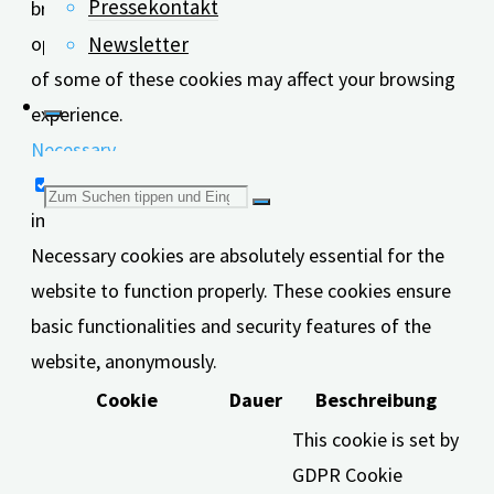
Pressekontakt
browser only with your consent. You also have the
option to opt-out of these cookies. But opting out
Newsletter
of some of these cookies may affect your browsing
experience.
Necessary
Necessary
Suchen
immer aktiv
Necessary cookies are absolutely essential for the
nach:
website to function properly. These cookies ensure
basic functionalities and security features of the
website, anonymously.
Cookie
Dauer
Beschreibung
This cookie is set by
GDPR Cookie