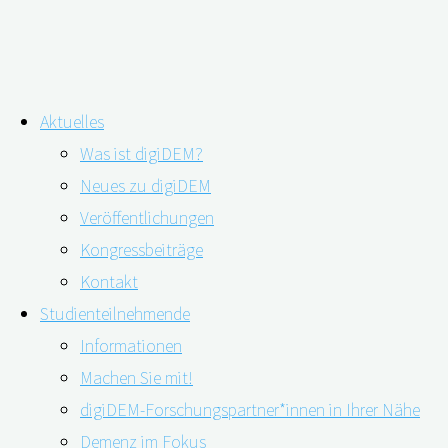
Zum
Aktuelles
Inhalt
Was ist digiDEM?
springen
Schlagwort:
Open Innovation
Neues zu digiDEM
Veröffentlichungen
Wettbewerb
Kongressbeiträge
Online-Kurs, Pflege-App und Demenz-
Kontakt
Podcast: die Gewinner des Open
Studienteilnehmende
Informationen
Innovation Wettbewerbs
Machen Sie mit!
digiDEM-Forschungspartner*innen in Ihrer Nähe
Demenz im Fokus