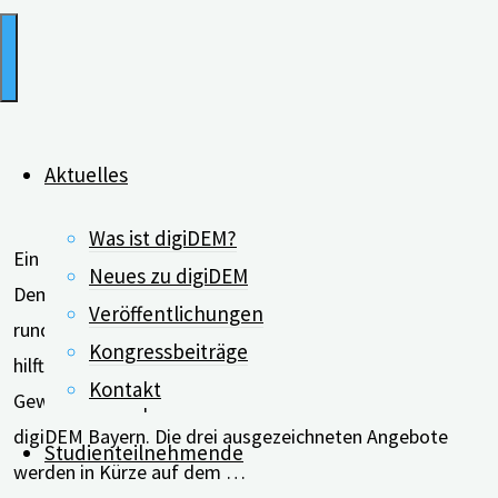
Open
Innovation
Wettbewerbs"
Aktuelles
Was ist digiDEM?
Ein Online-Pflegekurs für Angehörige von Menschen mit
Neues zu digiDEM
Demenz, ein Podcast mit ausführlichen Informationen
Veröffentlichungen
rund um die Erkrankung und eine App, die Angehörigen
Kongressbeiträge
hilft, die Pflege zu Hause zu meistern – das sind die
Kontakt
Gewinner des Open Innovation Wettbewerbs von
digiDEM Bayern. Die drei ausgezeichneten Angebote
Studienteilnehmende
werden in Kürze auf dem …