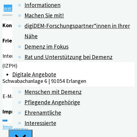
Informationen
"digiDEM
weiterlesen
Machen Sie mit!
Bayern
Kontakt
digiDEM-Forschungspartner*innen in Ihrer
zeichnet
Nähe
Gewinner
Friedrich-Alexander-Universität Erlangen-Nürnberg
Demenz im Fokus
des
Interdisziplinäres Zentrum für HTA und Public Health
Open
Rat und Unterstützung bei Demenz
(IZPH)
Innovation
Digitale Angebote
Wettbewerbs
Schwabachanlage 6 | 91054 Erlangen
aus"
Menschen mit Demenz
E-Mail:
info@digidem-bayern.de
Pflegende Angehörige
Impressum | Datenschutz
Ehrenamtliche
Interessierte
Impressum