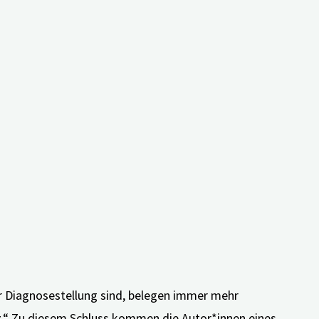
 Diagnosestellung sind, belegen immer mehr
tz.“ Zu diesem Schluss kommen die Autor*innen eines