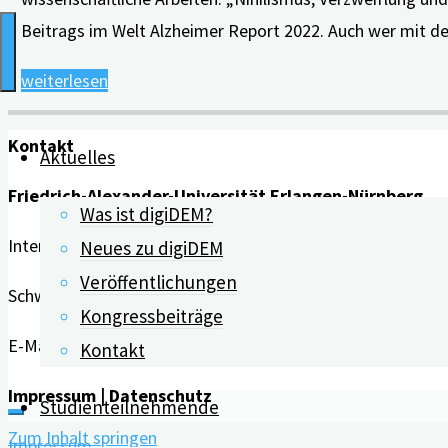
Beitrags im Welt Alzheimer Report 2022. Auch wer mit 
"Unterstützung
weiterlesen
ohne
Medikamente"
Kontakt
Aktuelles
Friedrich-Alexander-Universität Erlangen-Nürnberg
Was ist digiDEM?
Interdisziplinäres Zentrum für HTA und Public Health (IZPH
Neues zu digiDEM
Veröffentlichungen
Schwabachanlage 6 | 91054 Erlangen
Kongressbeiträge
E-Mail:
info@digidem-bayern.de
Kontakt
Impressum | Datenschutz
Studienteilnehmende
Zum Inhalt springen
Impressum