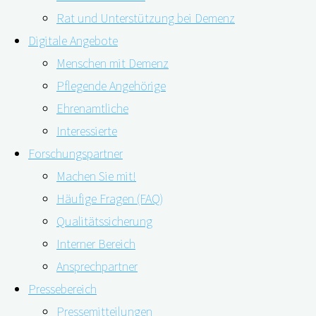
Rat und Unterstützung bei Demenz
Digitale Angebote
Menschen mit Demenz
Pflegende Angehörige
Ehrenamtliche
Interessierte
Forschungspartner
Mehr als die Hälfte der Kosten, die Demenz weltweit veru
Machen Sie mit!
beeindruckende Erkenntnisse haben Wissenschaftler*inn
Häufige Fragen (FAQ)
die Gesellschaft und die Gesundheitssysteme stellt De
Qualitätssicherung
Interner Bereich
"Was
weiterlesen
Ansprechpartner
kostet
Pressebereich
Demenz?"
Unterstützung ohne Medikamente
Pressemitteilungen