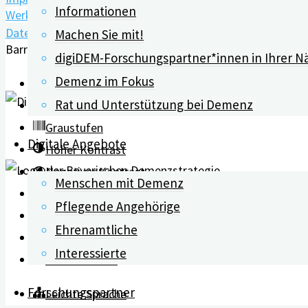
Informationen
Werkzeugleiste öffnen
Datenschutz
Machen Sie mit!
Barrierefreiheit Werkzeuge
digiDEM-Forschungspartner*innen in Ihrer N
Demenz im Fokus
Text vergrößern
Rat und Unterstützung bei Demenz
Text verkleinern
Graustufen
Digitale Angebote
Hoher Kontrast
Negativer Kontrast
Menschen mit Demenz
Heller Hintergrund
Pflegende Angehörige
Links unterstreichen
Ehrenamtliche
Lesbarkeit erhöhen
Interessierte
Zurücksetzen
Forschungspartner
Leichte Sprache