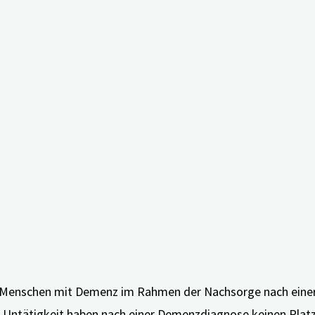
 Menschen mit Demenz im Rahmen der Nachsorge nach einer
nd Untätigkeit haben nach einer Demenzdiagnose keinen Pla