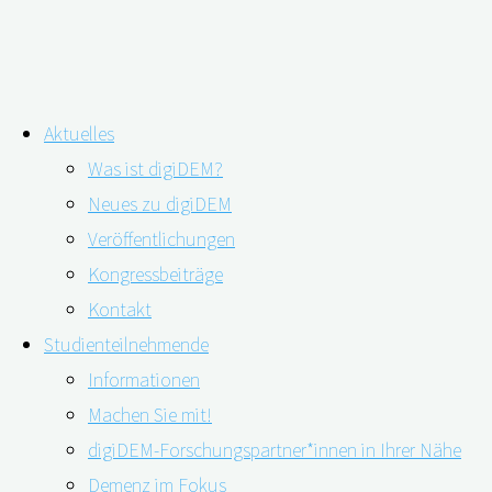
Zum
Aktuelles
Inhalt
Schlagwort:
Medikamente
Was ist digiDEM?
springen
Neues zu digiDEM
Veröffentlichungen
Kongressbeiträge
Was kostet Demenz?
Kontakt
Studienteilnehmende
Informationen
28.06.2023
18.07.2023
Machen Sie mit!
digiDEM-Forschungspartner*innen in Ihrer Nähe
Demenz im Fokus