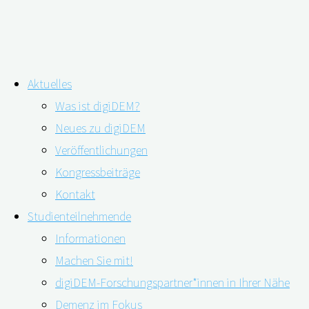
Zum
Aktuelles
Inhalt
Schlagwort:
Medikament
Was ist digiDEM?
springen
Neues zu digiDEM
Veröffentlichungen
Medikamente für Menschen mit Demenz
Kongressbeiträge
– Faktencheck zu Aducanumab
Kontakt
Studienteilnehmende
Informationen
Machen Sie mit!
22.03.2022
11.05.2023
digiDEM-Forschungspartner*innen in Ihrer Nähe
Demenz im Fokus