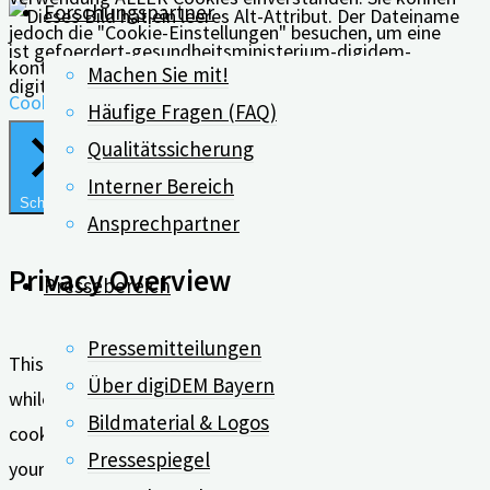
Forschungspartner
jedoch die "Cookie-Einstellungen" besuchen, um eine
kontrollierte Zustimmung zu erteilen.
Machen Sie mit!
Cookie Einstellungen
Alle Akzeptieren
Häufige Fragen (FAQ)
Qualitätssicherung
Interner Bereich
Schließen
Ansprechpartner
Privacy Overview
Pressebereich
Pressemitteilungen
This website uses cookies to improve your experience
Über digiDEM Bayern
while you navigate through the website. Out of these, the
Bildmaterial & Logos
cookies that are categorized as necessary are stored on
Pressespiegel
your browser as they are essential for the working of