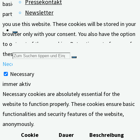
Pressekontakt
basic functionalities of the website. We also use third-
Newsletter
party cookies that help us analyze and understand how
you use this website. These cookies will be stored in your
browser only with your consent. You also have the option
to opt-out of these cookies. But opting out of some of
these cookies may affect your browsing experience.
Suchen
Necessary
Necessary
nach:
immer aktiv
Necessary cookies are absolutely essential for the
website to function properly. These cookies ensure basic
functionalities and security features of the website,
anonymously.
Cookie
Dauer
Beschreibung