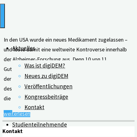
In den USA wurde ein neues Medikament zugelassen –
Aktuelles
und löste damit eine weltweite Kontroverse innerhalb
der Alzheimer-Forschung aus. Denn 10 von 11
Was ist digiDEM?
Gutachter*innen haben das Medikament zur Behandlung
Neues zu digiDEM
der Alzheimer-Erkrankung abgelehnt. Die Demenzgruppe
Veröffentlichungen
des Cochrane Instituts gibt einen kurzen Überblick über
Kongressbeiträge
die Beweislage von Aducanumab. Lange Zeit gab es …
Kontakt
"Kontroverse
weiterlesen
über
Studienteilnehmende
Kontakt
neues