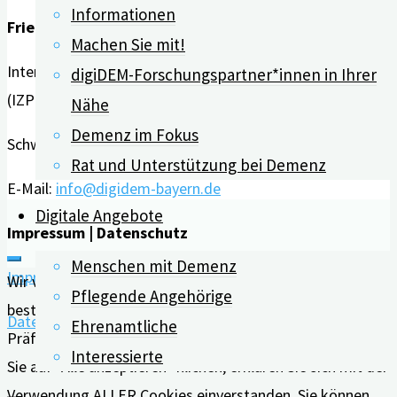
Informationen
Medikament
Friedrich-Alexander-Universität Erlangen-Nürnberg
Machen Sie mit!
gegen
Interdisziplinäres Zentrum für HTA und Public Health
Alzheimer"
digiDEM-Forschungspartner*innen in Ihrer
(IZPH)
Nähe
Demenz im Fokus
Schwabachanlage 6 | 91054 Erlangen
Rat und Unterstützung bei Demenz
E-Mail:
info@digidem-bayern.de
Digitale Angebote
Impressum | Datenschutz
Menschen mit Demenz
Impressum
Wir verwenden Cookies auf unserer Website, um Ihnen die
Pflegende Angehörige
bestmögliche Erfahrung zu bieten, indem wir uns an Ihre
Datenschutz
Ehrenamtliche
Präferenzen und wiederholten Besuche erinnern. Wenn
Interessierte
Sie auf "Alle akzeptieren" klicken, erklären Sie sich mit der
Verwendung ALLER Cookies einverstanden. Sie können