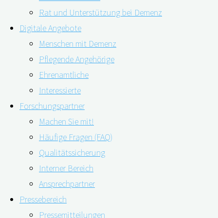
Rat und Unterstützung bei Demenz
Digitale Angebote
Menschen mit Demenz
Pflegende Angehörige
Ehrenamtliche
Interessierte
Forschungspartner
Machen Sie mit!
Den Gedächtnisverlust bei Demenz stoppen – darauf
Häufige Fragen (FAQ)
hoffen viele Menschen weltweit. Seit Juni 2021 ist in den
Qualitätssicherung
USA nun das Medikament Aducanumab zur Behandlung
Interner Bereich
der Alzheimer-Krankheit zugelassen – in Europa aber
Ansprechpartner
nicht. In unserem Faktencheck erfahren Sie mehr über
Pressebereich
die Wirksamkeit und warum strenge wissenschaftliche
Pressemitteilungen
Kriterien bei der Bewertung eines …