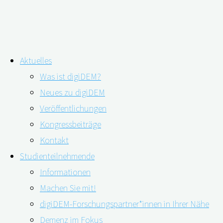
Zum
Aktuelles
Inhalt
Was ist digiDEM?
springen
Schlagwort:
leichte kognitive
Neues zu digiDEM
Veröffentlichungen
Beeinträchtigungen
Kongressbeiträge
Studie zeigt “Yoyo-Effekt” bei MCI
Kontakt
Studienteilnehmende
Informationen
13.08.2020
28.08.2020
Machen Sie mit!
digiDEM-Forschungspartner*innen in Ihrer Nähe
Demenz im Fokus