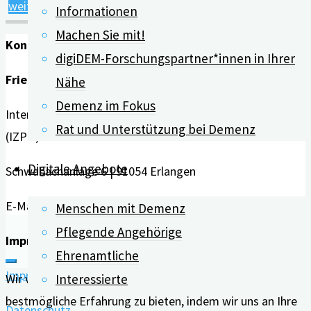
"Sprachanalyse
weiterlesen
Informationen
zur
Machen Sie mit!
Kontakt
Früherkennung
digiDEM-Forschungspartner*innen in Ihrer
von
Friedrich-Alexander-Universität Erlangen-Nürnberg
Nähe
geistigen
Demenz im Fokus
Interdisziplinäres Zentrum für HTA und Public Health
Beeinträchtigungen?"
Rat und Unterstützung bei Demenz
(IZPH)
Digitale Angebote
Schwabachanlage 6 | 91054 Erlangen
E-Mail:
info@digidem-bayern.de
Menschen mit Demenz
Pflegende Angehörige
Impressum | Datenschutz
Ehrenamtliche
Impressum
Wir verwenden Cookies auf unserer Website, um Ihnen die
Interessierte
bestmögliche Erfahrung zu bieten, indem wir uns an Ihre
Datenschutz