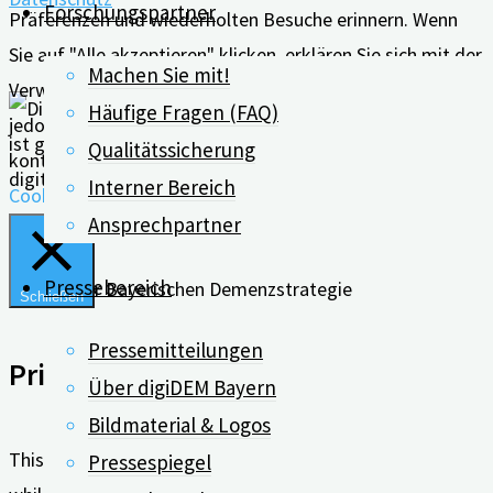
Forschungspartner
Präferenzen und wiederholten Besuche erinnern. Wenn
Sie auf "Alle akzeptieren" klicken, erklären Sie sich mit der
Machen Sie mit!
Verwendung ALLER Cookies einverstanden. Sie können
Häufige Fragen (FAQ)
jedoch die "Cookie-Einstellungen" besuchen, um eine
Qualitätssicherung
kontrollierte Zustimmung zu erteilen.
Interner Bereich
Cookie Einstellungen
Alle Akzeptieren
Ansprechpartner
Pressebereich
Schließen
Pressemitteilungen
Privacy Overview
Über digiDEM Bayern
Bildmaterial & Logos
This website uses cookies to improve your experience
Pressespiegel