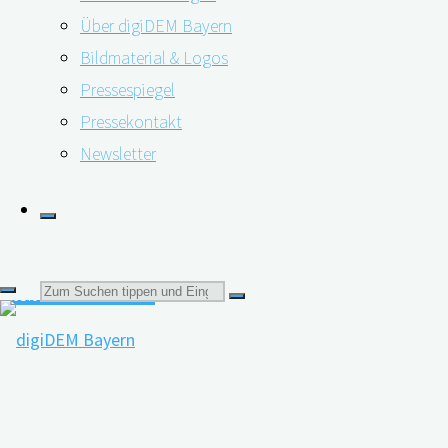
…
Über digiDEM Bayern
Bildmaterial & Logos
"Studie
weiterlesen
Pressespiegel
zeigt
Pressekontakt
Sprachanalyse zur Früherkennung von
“Yoyo-
Newsletter
Effekt”
geistigen Beeinträchtigungen?
bei
MCI"
Suchen
05.05.2020
06.05.2020
nach: