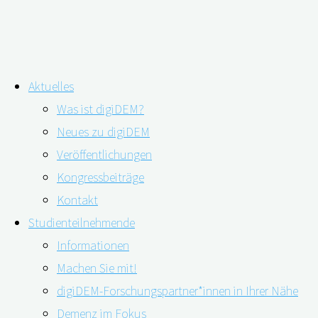
Zum
Aktuelles
Inhalt
Schlagwort:
Interaktion
Was ist digiDEM?
springen
Neues zu digiDEM
Veröffentlichungen
Typ-2-Diabetes und Demenzrisiko:
Kongressbeiträge
Gefragt ist Wachsamkeit
Kontakt
Studienteilnehmende
Informationen
Machen Sie mit!
24.03.2022
24.03.2022
digiDEM-Forschungspartner*innen in Ihrer Nähe
Demenz im Fokus