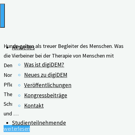
Hunde gelten als treuer Begleiter des Menschen. Was
Aktuelles
die Vierbeiner bei der Therapie von Menschen mit
Was ist digiDEM?
Demenz bewirken, untersuchte ein Forscherteam aus
Neues zu digiDEM
Norddeutschland. Ob in Heimen oder anderen
Pflegeeinrichtungen: Der Einsatz von Hunden bei der
Veröffentlichungen
Therapie ist bewährte Praxis und hat seinen Grund.
Kongressbeiträge
Schreitet die Demenzerkrankung fort, sind Pflegende
Kontakt
und …
Studienteilnehmende
"Wie
weiterlesen