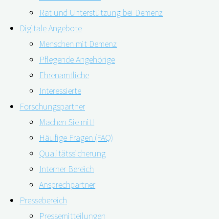
Rat und Unterstützung bei Demenz
Digitale Angebote
Menschen mit Demenz
Pflegende Angehörige
Ehrenamtliche
Interessierte
Forschungspartner
Machen Sie mit!
Ärztinnen und Ärzte sollten die kognitiven Fähigkeiten
Häufige Fragen (FAQ)
von Typ-2-Diabetes-Patient*innen auch in den Jahren
Qualitätssicherung
nach der ersten Diagnosestellung gut beobachten. Der
Interner Bereich
Grund ist ein späterer Anstieg von
Ansprechpartner
Demenzerkrankungen. Dies stellt eine neue
Pressebereich
wissenschaftliche Studie aus Deutschland vor.
Pressemitteilungen
Wissenschaftler*innen aus Deutschland haben jetzt