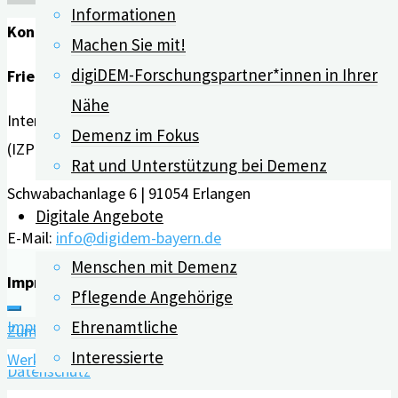
Therapiehunde
Informationen
Kontakt
bei
Machen Sie mit!
Demenz
digiDEM-Forschungspartner*innen in Ihrer
Friedrich-Alexander-Universität Erlangen-Nürnberg
helfen"
Nähe
Interdisziplinäres Zentrum für HTA und Public Health
Demenz im Fokus
(IZPH)
Rat und Unterstützung bei Demenz
Schwabachanlage 6 | 91054 Erlangen
Digitale Angebote
E-Mail:
info@digidem-bayern.de
Menschen mit Demenz
Impressum | Datenschutz
Pflegende Angehörige
Impressum
Ehrenamtliche
Zum Inhalt springen
Interessierte
Werkzeugleiste öffnen
Datenschutz