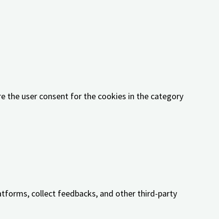
 cookies in the category "Functional".
re the user consent for the cookies in the category
e the user consent for the cookies in the category
e the user consent for the cookies in the category
ether or not user has consented to the use of cookies.
atforms, collect feedbacks, and other third-party