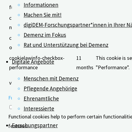
The cookie is se
Informationen
functional
months
Machen Sie mit!
cookielawinfo-checkbox-
11
This cookie is s
digiDEM-Forschungspartner*innen in Ihrer N
necessary
months
"Necessary".
Demenz im Fokus
cookielawinfo-checkbox-
11
This cookie is s
Rat und Unterstützung bei Demenz
others
months
"Other.
cookielawinfo-checkbox-
11
This cookie is s
Digitale Angebote
performance
months
"Performance".
11
The cookie is se
Menschen mit Demenz
viewed_cookie_policy
months
It does not stor
Pflegende Angehörige
Functional
Ehrenamtliche
Functional
Interessierte
Functional cookies help to perform certain functionaliti
Forschungspartner
features.