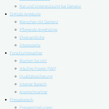
Rat und Unterstützung bei Demenz
Digitale Angebote
Menschen mit Demenz
Pflegende Angehörige
Ehrenamtliche
Interessierte
Forschungspartner
Das Warnsignal, das im Wortsinn leicht zu überhören sein 
Machen Sie mit!
digiDEM Bayern-Online-Hörtest dient dabei bereits seit 
Häufige Fragen (FAQ)
2020 berichtete, ist Schwerhörigkeit im mittleren Alter 
Qualitätssicherung
Interner Bereich
"Demenzrisiko
weiterlesen
Ansprechpartner
Schwerhörigkeit
Pressebereich
–
Kontakt
Pressemitteilungen