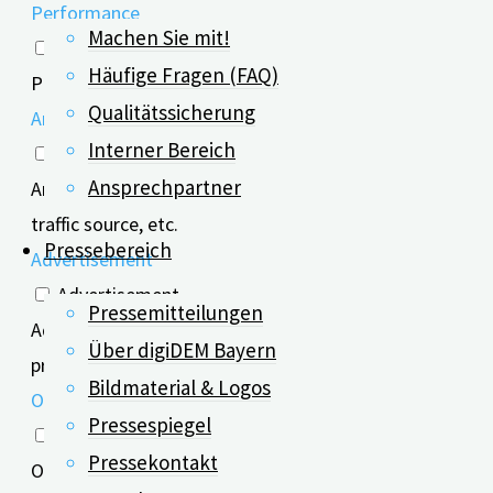
Performance
Machen Sie mit!
Performance
Häufige Fragen (FAQ)
Performance cookies are used to understand and analyze 
Qualitätssicherung
Analytics
Interner Bereich
Analytics
Ansprechpartner
Analytical cookies are used to understand how visitors i
traffic source, etc.
Pressebereich
Advertisement
Advertisement
Pressemitteilungen
Advertisement cookies are used to provide visitors with
Über digiDEM Bayern
provide customized ads.
Bildmaterial & Logos
Others
Pressespiegel
Others
Pressekontakt
Other uncategorized cookies are those that are being an