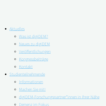
Zum
Aktuelles
Inhalt
Schlagwort:
Hörminderung
Was ist digiDEM?
springen
Neues zu digiDEM
Veröffentlichungen
Kongressbeiträge
Demenzrisiko Schwerhörigkeit – mit dem
Kontakt
Studienteilnehmende
Informationen
08.09.2022
08.09.2022
Machen Sie mit!
digiDEM-Forschungspartner*innen in Ihrer Nähe
Demenz im Fokus