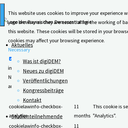
This website uses cookies to improve your experience wh
your browser as they are essential for the working of ba
this website. These cookies will be stored in your brows
cookies may affect your browsing experience.
Aktuelles
Necessary
Necessary
Was ist digiDEM?
immer aktiv
Neues zu digiDEM
Necessary cookies are absolutely essential for the websi
Veröffentlichungen
anonymously.
Kongressbeiträge
Cookie
Dauer
Kontakt
cookielawinfo-checkbox-
11
This cookie is s
analytics
months
"Analytics".
Studienteilnehmende
cookielawinfo-checkbox-
11