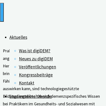
Aktuelles
Was ist digiDEM?
Praktiker im Gesundheits- und Sozialwesen müssen
angemessen ausgebildet sein und sich der
Neues zu digiDEM
Herausforderungen bewusst sein, die Demenz mit sich
Veröffentlichungen
bringt. Was sich positiv auf das Demenzwissen, die
Kongressbeiträge
Fähigkeiten und die Einstellungen von Pflegefachkräften
Kontakt
auswirken kann, sind technologiegestützte
Bildungsangebote. Ob sich demenzspezifisches Wissen
Studienteilnehmende
bei Praktikern im Gesundheits- und Sozialwesen mit