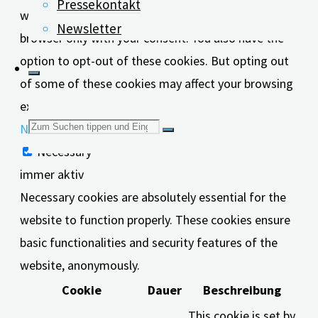
Pressekontakt
website. These cookies will be stored in your
Newsletter
browser only with your consent. You also have the
option to opt-out of these cookies. But opting out
of some of these cookies may affect your browsing
experience.
Suchen
Necessary
Necessary
immer aktiv
nach:
Necessary cookies are absolutely essential for the
website to function properly. These cookies ensure
basic functionalities and security features of the
website, anonymously.
Cookie
Dauer
Beschreibung
This cookie is set by