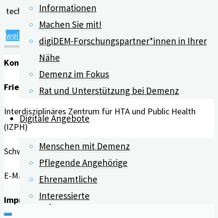
Informationen
technologiebasierten …
Machen Sie mit!
"Technologieeinsatz
weiterlesen
digiDEM-Forschungspartner*innen in Ihrer
führt
Nähe
Kontakt
zum
Demenz im Fokus
Lernerfolg"
Friedrich-Alexander-Universität Erlangen-Nürnberg
Rat und Unterstützung bei Demenz
Interdisziplinäres Zentrum für HTA und Public Health
Digitale Angebote
(IZPH)
Menschen mit Demenz
Schwabachanlage 6 | 91054 Erlangen
Pflegende Angehörige
E-Mail:
info@digidem-bayern.de
Ehrenamtliche
Interessierte
Impressum | Datenschutz