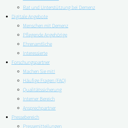
Rat und Unterstützung bei Demenz
Digitale Angebote
Menschen mit Demenz
Pflegende Angehörige
Ehrenamtliche
Interessierte
Forschungspartner
Machen Sie mit!
Häufige Fragen (FAQ)
Japanische Wissenschaftler*innen zeigten: Eine
Qualitätssicherung
zeitgerechte Demenzdiagnose setzt entsprechend
Interner Bereich
Demenzwissen und die Bereitschaft voraus, sich
Ansprechpartner
regelmäßiger Früherkennung zu unterziehen. Um für den
Pressebereich
Umgang mit Demenz gerade in Zeiten der
Pressemitteilungen
Digitalisierung gerüstet zu sein, bedarf es bestimmter