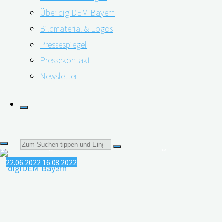
Über digiDEM Bayern
Fähigkeiten, die sich unter dem Begriff
Bildmaterial & Logos
Gesundheitskompetenz zusammenfassen lassen.
Pressespiegel
Gesundheitskompetenz bedeutet, sich Informationen zu
Pressekontakt
beschaffen, …
Newsletter
"Höhere
weiterlesen
Gesundheitskompetenz
Technologieeinsatz führt zum Lernerfolg
fördert
zeitgerechte
Suchen
Demenzdiagnose"
22.06.2022
16.08.2022
nach: