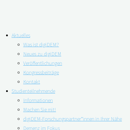
Zum
Aktuelles
Inhalt
Was ist digiDEM?
springen
Schlagwort:
Gesundheits- und
Neues zu digiDEM
Veröffentlichungen
Sozialwesen
Kongressbeiträge
Höhere Gesundheitskompetenz fördert
Kontakt
zeitgerechte Demenzdiagnose
Studienteilnehmende
Informationen
Machen Sie mit!
digiDEM-Forschungspartner*innen in Ihrer Nähe
22.06.2022
16.08.2022
Demenz im Fokus