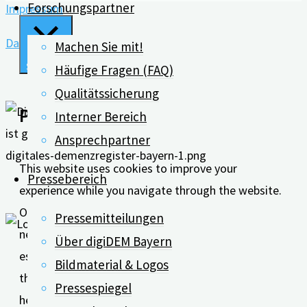
Forschungspartner
Impressum
Datenschutz
Machen Sie mit!
Schließen
Häufige Fragen (FAQ)
Qualitätssicherung
Privacy Overview
Interner Bereich
Ansprechpartner
This website uses cookies to improve your
Pressebereich
experience while you navigate through the website.
Out of these, the cookies that are categorized as
Pressemitteilungen
necessary are stored on your browser as they are
Über digiDEM Bayern
essential for the working of basic functionalities of
Bildmaterial & Logos
the website. We also use third-party cookies that
Pressespiegel
help us analyze and understand how you use this