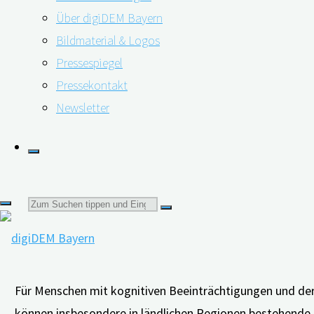
auf
Über digiDEM Bayern
(Nicht-)Wissen
Bildmaterial & Logos
einer
08.09.2022
02.06.2023
Pressespiegel
Demenzdiagnose
Pressekontakt
aus
Newsletter
medizinethischer
Sicht"
Suchen
nach:
Für Menschen mit kognitiven Beeinträchtigungen und dere
können insbesondere in ländlichen Regionen bestehende 