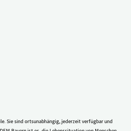
e. Sie sind ortsunabhängig, jederzeit verfügbar und
iDEM Bayern ist es, die Lebenssituation von Menschen