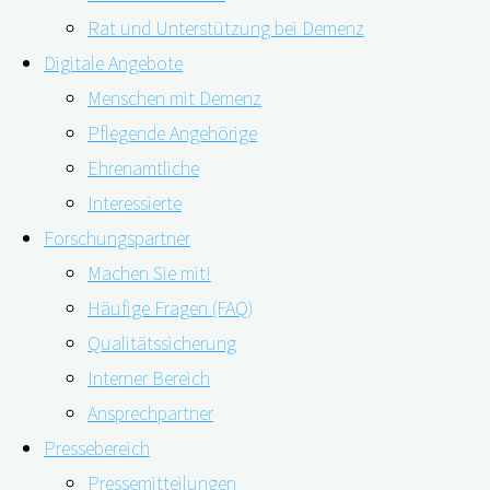
Rat und Unterstützung bei Demenz
Digitale Angebote
Menschen mit Demenz
Pflegende Angehörige
Ehrenamtliche
Interessierte
Forschungspartner
Für Demenzerkrankungen gibt es bisher keine Heilung. 
Machen Sie mit!
stellt sich die Frage, ob sich mögliche Betroffene über d
Häufige Fragen (FAQ)
zeitgerechte Diagnose sprechen. So können Betroffene 
Qualitätssicherung
Interner Bereich
"Webinar:
weiterlesen
Ansprechpartner
Das
Pressebereich
Recht
Webinar: digiDEM Bayern und seine digit
Pressemitteilungen