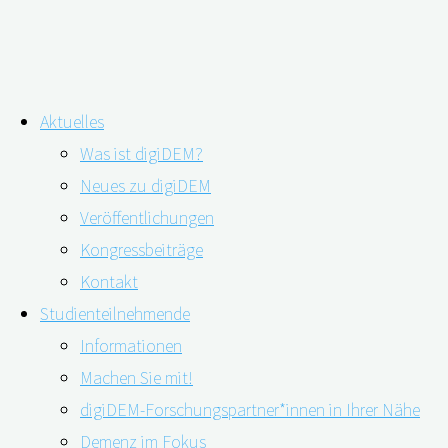
Zum
Aktuelles
Inhalt
Schlagwort:
Gesundheit
Was ist digiDEM?
springen
Neues zu digiDEM
Veröffentlichungen
Kongressbeiträge
Webinar: Das Recht auf (Nicht-)Wissen e
Kontakt
Studienteilnehmende
Informationen
04.10.2022
02.06.2023
Machen Sie mit!
digiDEM-Forschungspartner*innen in Ihrer Nähe
Demenz im Fokus