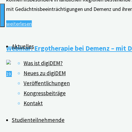
mit Gedächtnisbeeinträchtigungen und Demenz und ihre
"Webinar:
weiterlesen
digiDEM
Bayern
Aktuelles
Webinar: Ergotherapie bei Demenz – mit D
und
seine
Was ist digiDEM?
digitalen
Neues zu digiDEM
19.07.2022
02.06.2023
Angebote
Veröffentlichungen
für
Kongressbeiträge
Menschen
Kontakt
mit
Demenz
Studienteilnehmende
sowie