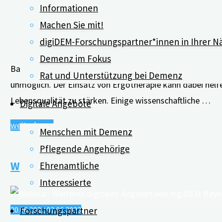
Informationen
Angehörige"
Machen Sie mit!
digiDEM-Forschungspartner*innen in Ihrer N
Demenz im Fokus
Bauen sich die kognitiven Fähigkeiten bei Menschen mit
Rat und Unterstützung bei Demenz
unmöglich. Der Einsatz von Ergotherapie kann dabei helf
Lebensqualität zu stärken. Einige wissenschaftliche …
Digitale Angebote
"Webinar:
weiterlesen
Menschen mit Demenz
Ergotherapie
Pflegende Angehörige
bei
Webinar: Weiteres digitales Angebot von 
Ehrenamtliche
Demenz
Interessierte
–
mit
20.06.2022
02.06.2023
Forschungspartner
Dr.