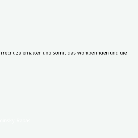
önlich bedeutsame Aktivitäten oder macht diese sogar
ufrecht zu erhalten und somit das Wohlbefinden und die
it Prof. Dr. med. Peter Kolominsky-Rabas