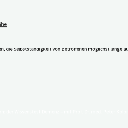
ähe
 Demenz ab, erschwert dies alltägliche Handlungen und pers
en, die Selbstständigkeit von Betroffenen möglichst lange a
digiDEM Bayern: der Wissenstest Demenz – m