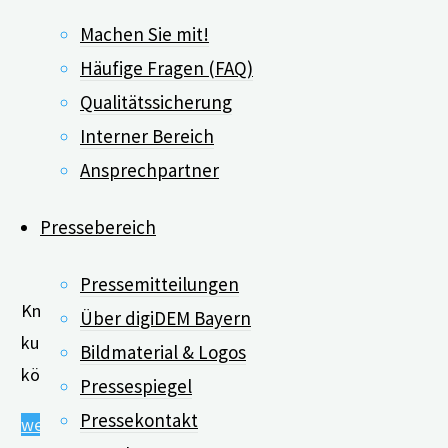
Sebastian
Machen Sie mit!
Voigt-
Häufige Fragen (FAQ)
Radloff"
Qualitätssicherung
Interner Bereich
Ansprechpartner
Pressebereich
Pressemitteilungen
Knapp 60 Prozent der Bevölkerung in Deutschland haben e
Über digiDEM Bayern
kundig zu machen, Informationen zu bewerten und diese 
Bildmaterial & Logos
können sich zum Beispiel Gesundheits- und …
Pressespiegel
Pressekontakt
"Webinar:
weiterlesen