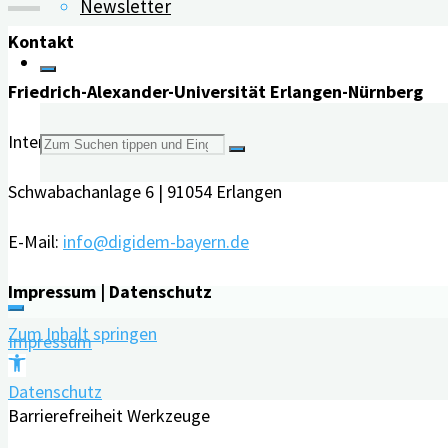
Newsletter
Weiteres
digitales
Kontakt
Angebot
Friedrich-Alexander-Universität Erlangen-Nürnberg
von
digiDEM
Interdisziplinäres Zentrum für HTA und Public Health (IZPH
Suchen
Bayern:
Schwabachanlage 6 | 91054 Erlangen
der
nach:
Wissenstest
E-Mail:
info@digidem-bayern.de
Demenz
Impressum | Datenschutz
–
mit
Zum Inhalt springen
Impressum
Prof.
Werkzeugleiste
Dr.
Datenschutz
öffnen
Barrierefreiheit Werkzeuge
med.