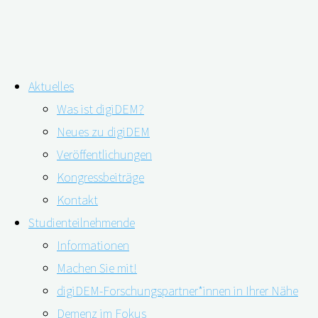
Zum
Aktuelles
Inhalt
Schlagwort:
Gedächtnissprechstunde
Was ist digiDEM?
springen
Neues zu digiDEM
Veröffentlichungen
Was macht eigentlich eine
Kongressbeiträge
Gedächtnissprechstunde?
Kontakt
Studienteilnehmende
Informationen
09.03.2022
11.05.2023
Machen Sie mit!
digiDEM-Forschungspartner*innen in Ihrer Nähe
Demenz im Fokus