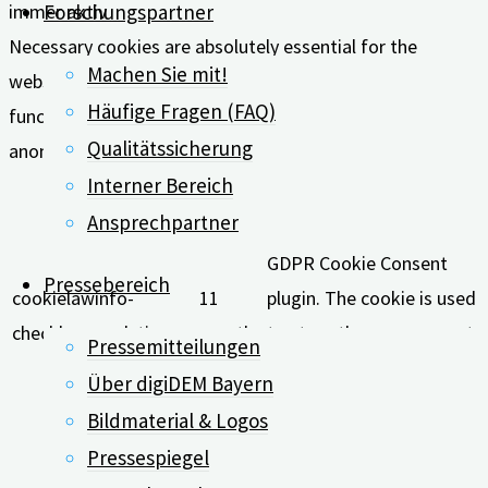
immer aktiv
Forschungspartner
Necessary cookies are absolutely essential for the
Machen Sie mit!
website to function properly. These cookies ensure basic
Häufige Fragen (FAQ)
functionalities and security features of the website,
Qualitätssicherung
anonymously.
Interner Bereich
Cookie
Dauer
Beschreibung
Ansprechpartner
This cookie is set by
GDPR Cookie Consent
Pressebereich
cookielawinfo-
11
plugin. The cookie is used
checkbox-analytics
months
to store the user consent
Pressemitteilungen
for the cookies in the
Über digiDEM Bayern
category "Analytics".
Bildmaterial & Logos
The cookie is set by
Pressespiegel
GDPR cookie consent to