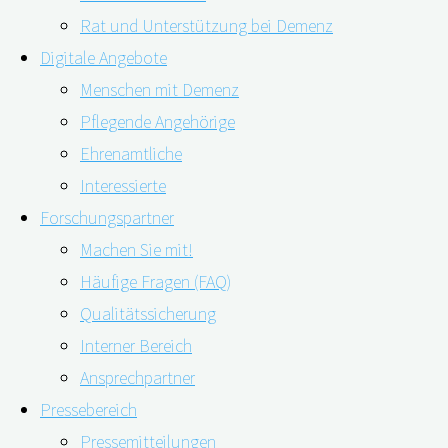
Rat und Unterstützung bei Demenz
Digitale Angebote
Menschen mit Demenz
Pflegende Angehörige
Ehrenamtliche
Interessierte
Forschungspartner
Machen Sie mit!
Ist es „normale“ Vergesslichkeit oder Demenz? Was tun,
Häufige Fragen (FAQ)
wenn ältere Personen Verabredungen nicht einhalten,
Qualitätssicherung
der Autoschlüssel nicht mehr auffindbar ist oder es
Interner Bereich
zunehmend schwerfällt, sich in einer ungewohnten
Ansprechpartner
Umgebung zu orientieren. Treten diese oder andere
Pressebereich
Störungen der geistigen Leistungsfähigkeit häufiger auf
Pressemitteilungen
und beeinträchtigen zunehmend alltägliche