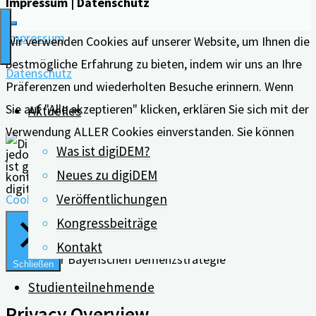
Impressum | Datenschutz
Impressum
Wir verwenden Cookies auf unserer Website, um Ihnen die
bestmögliche Erfahrung zu bieten, indem wir uns an Ihre
Datenschutz
Präferenzen und wiederholten Besuche erinnern. Wenn
Sie auf "Alle akzeptieren" klicken, erklären Sie sich mit der
Aktuelles
Verwendung ALLER Cookies einverstanden. Sie können
Was ist digiDEM?
jedoch die "Cookie-Einstellungen" besuchen, um eine
Neues zu digiDEM
kontrollierte Zustimmung zu erteilen.
Veröffentlichungen
Cookie Einstellungen
Alle Akzeptieren
Kongressbeiträge
Kontakt
Schließen
Studienteilnehmende
Privacy Overview