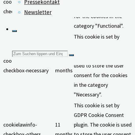
cookielawinfo-
11
Pressekontakt
record the user consent
checkbox-functional
months
Newsletter
for the cookies in the
category "Functional".
This cookie is set by
GDPR Cookie Consent
Suchen
plugin. The cookies is
cookielawinfo-
11
used to store the user
checkbox-necessary
months
consent for the cookies
nach:
in the category
"Necessary".
This cookie is set by
GDPR Cookie Consent
cookielawinfo-
11
plugin. The cookie is used
checkbox-others
months
to store the user consent