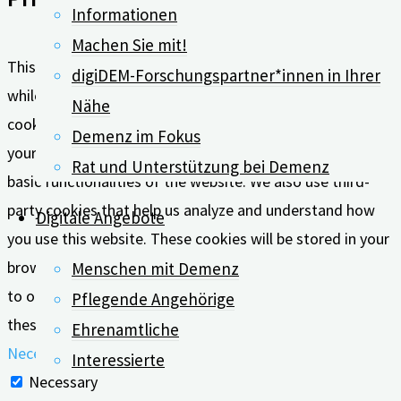
Informationen
Machen Sie mit!
This website uses cookies to improve your experience
digiDEM-Forschungspartner*innen in Ihrer
while you navigate through the website. Out of these, the
Nähe
cookies that are categorized as necessary are stored on
Demenz im Fokus
your browser as they are essential for the working of
Rat und Unterstützung bei Demenz
basic functionalities of the website. We also use third-
party cookies that help us analyze and understand how
Digitale Angebote
you use this website. These cookies will be stored in your
browser only with your consent. You also have the option
Menschen mit Demenz
to opt-out of these cookies. But opting out of some of
Pflegende Angehörige
these cookies may affect your browsing experience.
Ehrenamtliche
Necessary
Interessierte
Necessary