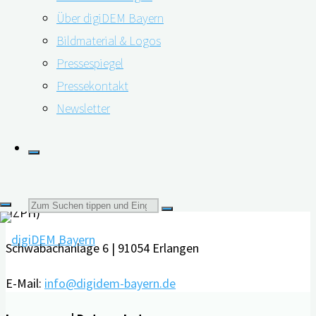
Über digiDEM Bayern
Handlungsabläufe, sollte die zugrundeliegende Ursache
Bildmaterial & Logos
möglichst zeitnah abgeklärt …
Pressespiegel
"Was
weiterlesen
Pressekontakt
macht
Newsletter
Kontakt
eigentlich
eine
Friedrich-Alexander-Universität Erlangen-Nürnberg
Gedächtnissprechstunde?"
Interdisziplinäres Zentrum für HTA und Public Health
Suchen
(IZPH)
Schwabachanlage 6 | 91054 Erlangen
nach:
E-Mail:
info@digidem-bayern.de