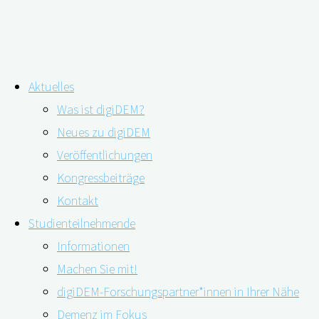
Zum
Aktuelles
Inhalt
Schlagwort:
Familie
Was ist digiDEM?
springen
Neues zu digiDEM
Veröffentlichungen
Was Menschen mit Demenz glücklich
Kongressbeiträge
macht
Kontakt
Studienteilnehmende
Informationen
30.05.2022
16.08.2022
Machen Sie mit!
digiDEM-Forschungspartner*innen in Ihrer Nähe
Demenz im Fokus