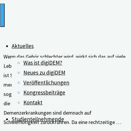
Aktuelles
Wenn das Gehör schlechter wird, wirkt sich das auf viele
Was ist digiDEM?
Lebensbereiche der Betroffenen aus. Im mittleren Alter
Neues zu digiDEM
ist Schwerhörigkeit einem aktuellen Bericht der
Veröffentlichungen
medizinischen Fachzeitschrift „The Lancet“ zufolge
Kongressbeiträge
sogar der bedeutsamste veränderbare Risikofaktor für
Kontakt
die Entstehung einer Demenz. Acht Prozent aller
Demenzerkrankungen sind demnach auf
Studienteilnehmende
Schwerhörigkeit zurückführen. Da eine rechtzeitige …