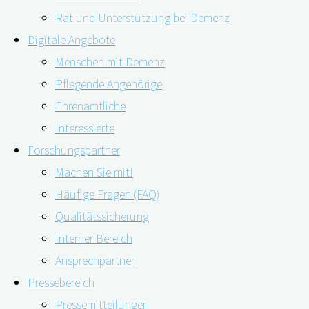
Rat und Unterstützung bei Demenz
Digitale Angebote
Menschen mit Demenz
Pflegende Angehörige
Ehrenamtliche
Interessierte
Forschungspartner
Machen Sie mit!
Japanische Forscher*innen haben die Alltagswünsche
Häufige Fragen (FAQ)
von Menschen mit Demenz erforscht. Kennen pflegende
Qualitätssicherung
Angehörige oder auch Pflegefachkräfte deren
Interner Bereich
emotionale Bedürfnisse, können diese in der
Ansprechpartner
Pflegeplanung einbezogen werden. Damit auch die
Pressebereich
individuellen Alltagswünsche älterer Menschen mit
Pressemitteilungen
Demenz berücksichtigt werden können, haben