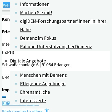
Informationen
"Pressemitteilung:
weiterlesen
Machen Sie mit!
Online-
Kontakt
Hörtest
digiDEM-Forschungspartner*innen in Ihrer
zur
Nähe
Friedrich-Alexander-Universität Erlangen-Nürnberg
Vorbeugung
Demenz im Fokus
Interdisziplinäres Zentrum für HTA und Public Health
von
Rat und Unterstützung bei Demenz
(IZPH)
Demenz"
Digitale Angebote
Schwabachanlage 6 | 91054 Erlangen
Menschen mit Demenz
E-Mail:
info@digidem-bayern.de
Pflegende Angehörige
Impressum | Datenschutz
Ehrenamtliche
Interessierte
Impressum
Zum Inhalt springen
Werkzeugleiste öffnen