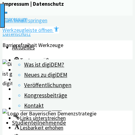
Impressum | Datenschutz
Impressum
Zum Inhalt springen
Werkzeugleiste öffnen
Datenschutz
Barrierefreiheit Werkzeuge
Aktuelles
Text vergrößern
Was ist digiDEM?
Text verkleinern
Neues zu digiDEM
Graustufen
Veröffentlichungen
Hoher Kontrast
Kongressbeiträge
Negativer Kontrast
Kontakt
Heller Hintergrund
Links unterstreichen
Studienteilnehmende
Lesbarkeit erhöhen