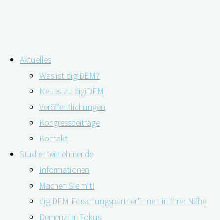
Zum
Aktuelles
Inhalt
Schlagwort:
Fachtag Demenz
Was ist digiDEM?
springen
Neues zu digiDEM
Veröffentlichungen
7. Bayerischer Fachtag Demenz in
Kongressbeiträge
Landshut: digiDEM Bayern-Team war
Kontakt
Studienteilnehmende
dabei
Informationen
Machen Sie mit!
digiDEM-Forschungspartner*innen in Ihrer Nähe
Demenz im Fokus
09.11.2022
10.11.2022