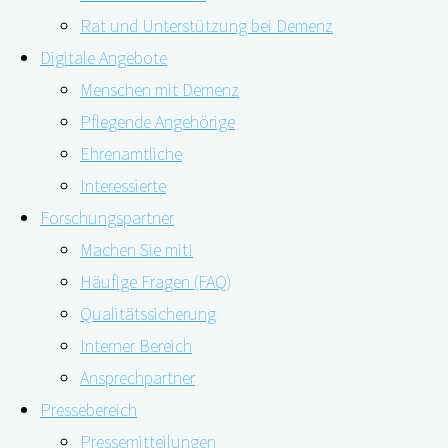
Rat und Unterstützung bei Demenz
Digitale Angebote
Menschen mit Demenz
Pflegende Angehörige
Ehrenamtliche
Interessierte
Forschungspartner
Machen Sie mit!
Häufige Fragen (FAQ)
Das digiDEM Bayern-Team unter der Leitung von
Qualitätssicherung
digiDEM Bayern-Projektleiter Prof. Dr. med. Peter
Interner Bereich
Kolominsky-Rabas war zu Gast beim 7. Bayerischen
Ansprechpartner
Fachtag Demenz am 8. November 2022 in Landshut. Zu
Pressebereich
der ganztägigen Veranstaltung eingeladen hatte das
Pressemitteilungen