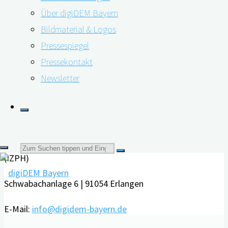
Bayerische Staatsministerium für Gesundheit und
Über digiDEM Bayern
Pflege. In den vollbesetzten Stadtsälen Bernlochner
Bildmaterial & Logos
lauschten zahlreiche Teilnehmende aus …
Pressespiegel
"7.
Pressekontakt
weiterlesen
Bayerischer
Newsletter
Kontakt
Fachtag
Demenz
Friedrich-Alexander-Universität Erlangen-Nürnberg
in
Interdisziplinäres Zentrum für HTA und Public Health
Landshut:
Suchen
(IZPH)
digiDEM
Bayern-
Schwabachanlage 6 | 91054 Erlangen
nach:
Team
war
E-Mail:
info@digidem-bayern.de
dabei"