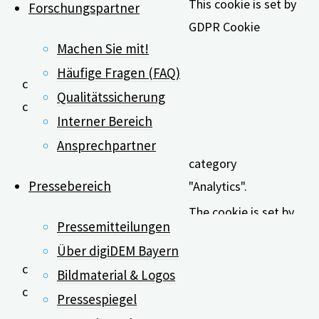
This cookie is set by
Forschungspartner
GDPR Cookie
Machen Sie mit!
Consent plugin. The
cookie is used to
Häufige Fragen (FAQ)
cookielawinfo-
11
store the user
Qualitätssicherung
checkbox-analytics
months
consent for the
Interner Bereich
cookies in the
Ansprechpartner
category
Pressebereich
"Analytics".
The cookie is set by
Pressemitteilungen
GDPR cookie
Über digiDEM Bayern
consent to record
cookielawinfo-
11
Bildmaterial & Logos
the user consent for
checkbox-functional
months
Pressespiegel
the cookies in the