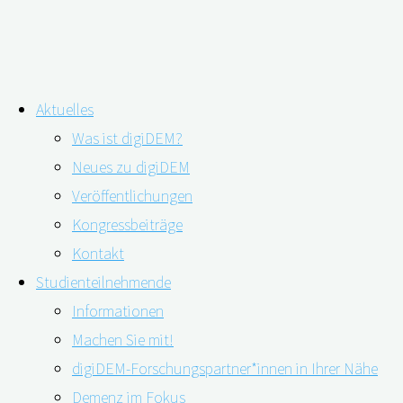
Zum
Aktuelles
Inhalt
Schlagwort:
E-Learning
Was ist digiDEM?
springen
Neues zu digiDEM
Veröffentlichungen
E-Learning als Unterstützung für
Kongressbeiträge
pflegende Angehörige
Kontakt
Studienteilnehmende
Informationen
Machen Sie mit!
03.12.2019
03.12.2019
digiDEM-Forschungspartner*innen in Ihrer Nähe
Demenz im Fokus