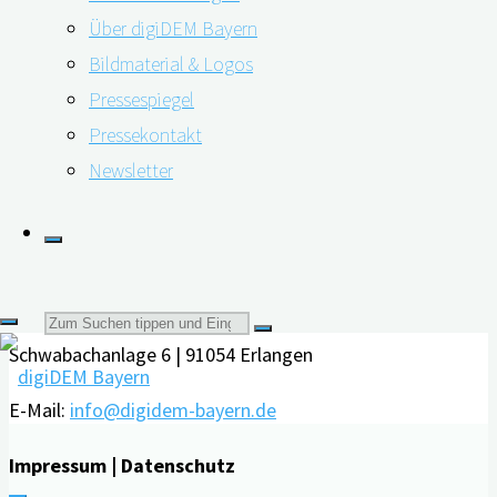
Über digiDEM Bayern
empfanden. Zudem erhöhten sie die …
Bildmaterial & Logos
"E-
weiterlesen
Pressespiegel
Learning
Pressekontakt
Kontakt
als
Newsletter
Unterstützung
Friedrich-Alexander-Universität Erlangen-Nürnberg
für
Interdisziplinäres Zentrum für HTA und Public Health
pflegende
(IZPH)
Angehörige"
Suchen
Schwabachanlage 6 | 91054 Erlangen
nach:
E-Mail:
info@digidem-bayern.de
Impressum | Datenschutz