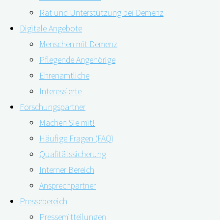
Rat und Unterstützung bei Demenz
Digitale Angebote
Menschen mit Demenz
Pflegende Angehörige
Ehrenamtliche
Interessierte
Forschungspartner
Machen Sie mit!
Die Unterstützung und Betreuung von Menschen mit
Häufige Fragen (FAQ)
Demenz stellt für pflegende Angehörige sowie
Qualitätssicherung
professionelle Pflegekräfte häufig eine große
Interner Bereich
Herausforderung dar. Eine Untersuchung hat nun
Ansprechpartner
gezeigt, dass E-Learning-Programme ihnen helfen
Pressebereich
können. Sie führten dazu, dass sich die Pflegenden
Pressemitteilungen
sicherer in ihrer Rolle fühlten und weniger Stress