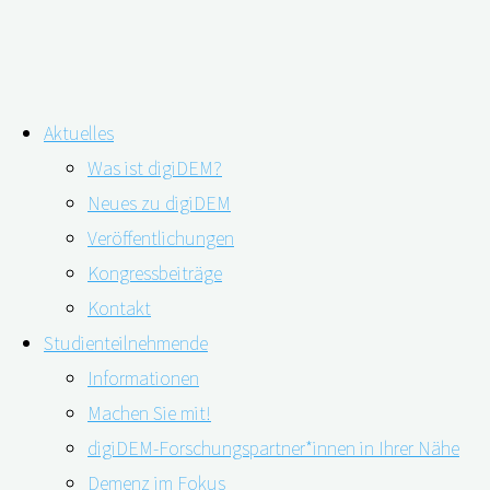
Zum
Aktuelles
Inhalt
Schlagwort:
DIagnose
Was ist digiDEM?
springen
Neues zu digiDEM
Veröffentlichungen
Webinar: Verschiedene Demenzformen
Kongressbeiträge
und ihre Verläufe – ein Überblick
Kontakt
Studienteilnehmende
Informationen
Machen Sie mit!
02.02.2023
02.06.2023
digiDEM-Forschungspartner*innen in Ihrer Nähe
Demenz im Fokus