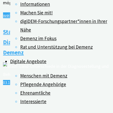
möglichst zeitnah abgeklärt …
Informationen
Machen Sie mit!
"Webinar:
weiterlesen
digiDEM-Forschungspartner*innen in Ihrer
Was
Nähe
Stadt-Land-Unterschiede in der
macht
Demenz im Fokus
eigentlich
Diagnosestellung und Behandlung von
Rat und Unterstützung bei Demenz
eine
Demenz
Gedächtnissprechstunde?
Digitale Angebote
–
mit
Menschen mit Demenz
Dr.
03.12.2021
06.12.2021
Pflegende Angehörige
Hartmut
Ehrenamtliche
Lehfeld"
Interessierte