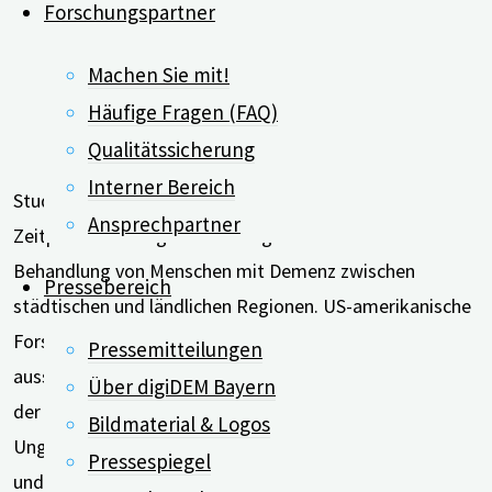
Forschungspartner
Machen Sie mit!
Häufige Fragen (FAQ)
Qualitätssicherung
Interner Bereich
Studien zufolge gibt es Unterschiede sowohl beim
Ansprechpartner
Zeitpunkt der Diagnosestellung als auch bei der
Behandlung von Menschen mit Demenz zwischen
Pressebereich
städtischen und ländlichen Regionen. US-amerikanische
Forscher*innen wollten herausfinden, wie
Pressemitteilungen
ausschlaggebend diese Unterschiede sind. Hintergrund
Über digiDEM Bayern
der Studie von Rahman und Kolleg*innen ist, dass es
Bildmaterial & Logos
Ungleichheiten bei der Verfügbarkeit, Zugänglichkeit
Pressespiegel
und Akzeptanz …