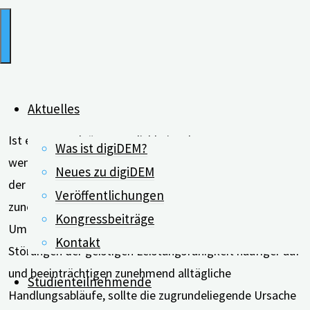
Aktuelles
Ist es „normale“ Vergesslichkeit oder Demenz? Was tun,
Was ist digiDEM?
wenn ältere Personen Verabredungen nicht einhalten,
Neues zu digiDEM
der Autoschlüssel nicht mehr auffindbar ist oder es
Veröffentlichungen
zunehmend schwerfällt, sich in einer ungewohnten
Kongressbeiträge
Umgebung zu orientieren. Treten diese oder andere
Kontakt
Störungen der geistigen Leistungsfähigkeit häufiger auf
und beeinträchtigen zunehmend alltägliche
Studienteilnehmende
Handlungsabläufe, sollte die zugrundeliegende Ursache