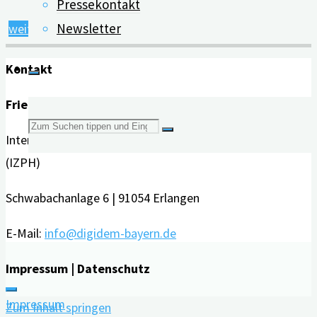
Pressekontakt
Newsletter
"Stadt-
weiterlesen
Land-
Kontakt
Unterschiede
in
Friedrich-Alexander-Universität Erlangen-Nürnberg
der
Suchen
Interdisziplinäres Zentrum für HTA und Public Health
Diagnosestellung
(IZPH)
und
nach:
Behandlung
Schwabachanlage 6 | 91054 Erlangen
von
Demenz"
E-Mail:
info@digidem-bayern.de
Impressum | Datenschutz
Impressum
Zum Inhalt springen