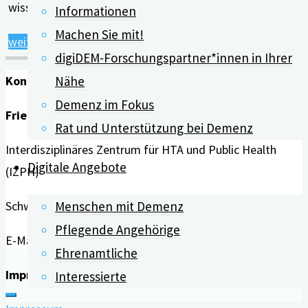
wissenschaftlichen Kurztests überprüfen lassen. …
Informationen
Machen Sie mit!
"Erfolgreiches
weiterlesen
digiDEM-Forschungspartner*innen in Ihrer
digiDEM
Kontakt
Nähe
Bayern-
Demenz im Fokus
Modellprojekt:
Friedrich-Alexander-Universität Erlangen-Nürnberg
Rat und Unterstützung bei Demenz
erstes
Interdisziplinäres Zentrum für HTA und Public Health
Demenz-
Digitale Angebote
(IZPH)
Bevölkerungsscreening
in
Schwabachanlage 6 | 91054 Erlangen
Menschen mit Demenz
Deutschland"
Pflegende Angehörige
E-Mail:
info@digidem-bayern.de
Ehrenamtliche
Impressum | Datenschutz
Interessierte