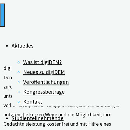
Aktuelles
Was ist digiDEM?
digiDEM Bayern kann stolz auf das erste regionale
Neues zu digiDEM
Demenz-Bevölkerungsscreening in Deutschland
Veröffentlichungen
zurückblicken. Der Screeningtag fand im Juli 2022 in
Kongressbeiträge
unterfränkischen Thüngersheim bei Würzburg statt und
Kontakt
verlief erfolgreich. Knapp 50 Bürgerinnen und Bürger
nutzten die kurzen Wege und die Möglichkeit, ihre
Studienteilnehmende
Gedächtnisleistung kostenfrei und mit Hilfe eines