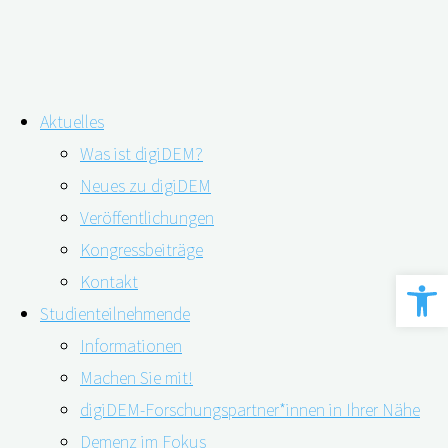
Zum
Aktuelles
Inhalt
Schlagwort:
Demenz-Screening
Was ist digiDEM?
springen
Neues zu digiDEM
Veröffentlichungen
Digitale Demenz-Früherkennung beginnt
Kongressbeiträge
Werkzeugle
mit digiDEM Bayern￼
Kontakt
Studienteilnehmende
Informationen
Machen Sie mit!
08.09.2022
08.09.2022
digiDEM-Forschungspartner*innen in Ihrer Nähe
Demenz im Fokus