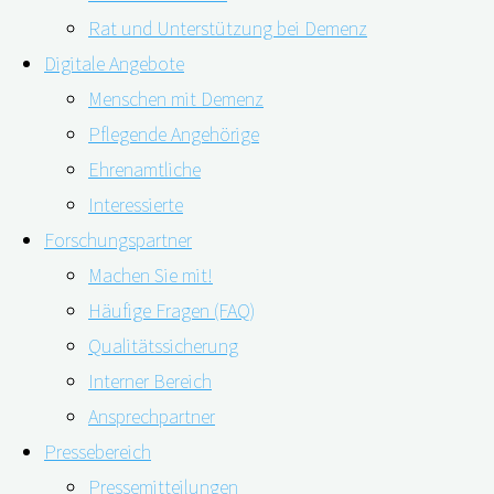
Rat und Unterstützung bei Demenz
Digitale Angebote
Menschen mit Demenz
Pflegende Angehörige
Ehrenamtliche
Interessierte
Forschungspartner
Machen Sie mit!
Der kostenfreie digiDEM Bayern-Online-Fragebogen
Häufige Fragen (FAQ)
IQCODE ist ein wichtiges Instrument der Demenz-
Qualitätssicherung
Früherkennung. Genauso bedeutsam ist es,
Interner Bereich
Demenzkompetenz zu erwerben. Diese sensibilisiert für
Ansprechpartner
rechtzeitiges Demenz-Screening. Demenz bleibt häufig
Pressebereich
unerkannt. Vom Auftreten erster Symptome bis zur
Pressemitteilungen
Diagnose vergehen oft bis zu zwei Jahre. Das haben