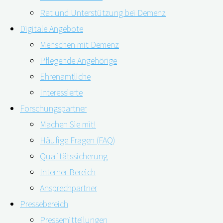
Rat und Unterstützung bei Demenz
Digitale Angebote
Menschen mit Demenz
Pflegende Angehörige
Ehrenamtliche
Interessierte
Forschungspartner
Machen Sie mit!
Hörgeräte und Cochlear-Implantate beugen einem
Häufige Fragen (FAQ)
Rückgang der kognitiven Fähigkeiten vor. Diesen
Qualitätssicherung
Zusammenhang zwischen der Nutzung von Hörgeräten
Interner Bereich
und dem kognitiven Abbau haben Forschende der
Ansprechpartner
National University of Singapore und des National
Pressebereich
University Hospital in einer aktuellen Studie gezeigt.
Pressemitteilungen
Demnach sinkt das Risiko, langfristig kognitiv