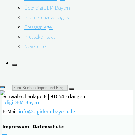
Über digiDEM Bayern
abzubauen, um 19 Prozent, wenn Hörgeräte getragen …
Bildmaterial & Logos
"Demenzrisiko
weiterlesen
Pressespiegel
reduzieren
Pressekontakt
Kontakt
mit
Newsletter
einem
Friedrich-Alexander-Universität Erlangen-Nürnberg
Hörgerät"
Interdisziplinäres Zentrum für HTA und Public Health
(IZPH)
Suchen
Schwabachanlage 6 | 91054 Erlangen
nach:
E-Mail:
info@digidem-bayern.de
Impressum | Datenschutz