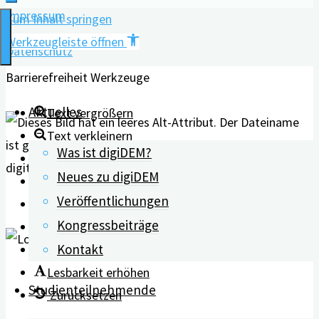
Impressum
Zum Inhalt springen
Werkzeugleiste öffnen
Datenschutz
Barrierefreiheit Werkzeuge
Aktuelles
Text vergrößern
Text verkleinern
Was ist digiDEM?
Graustufen
Neues zu digiDEM
Hoher Kontrast
Veröffentlichungen
Negativer Kontrast
Kongressbeiträge
Heller Hintergrund
Kontakt
Links unterstreichen
Lesbarkeit erhöhen
Studienteilnehmende
Zurücksetzen