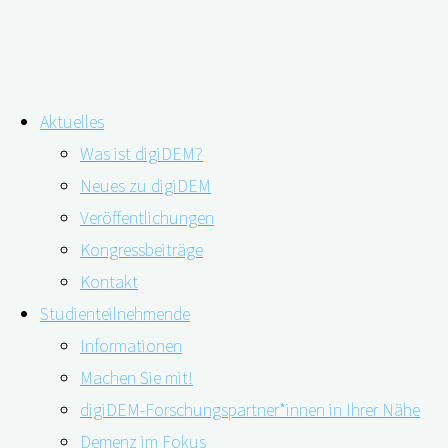
Zum
Aktuelles
Inhalt
Schlagwort:
Cochlear-Implantat
Was ist digiDEM?
springen
Neues zu digiDEM
Veröffentlichungen
Demenzrisiko reduzieren mit einem
Kongressbeiträge
Hörgerät
Kontakt
Studienteilnehmende
Informationen
25.05.2023
23.06.2023
Machen Sie mit!
digiDEM-Forschungspartner*innen in Ihrer Nähe
Demenz im Fokus