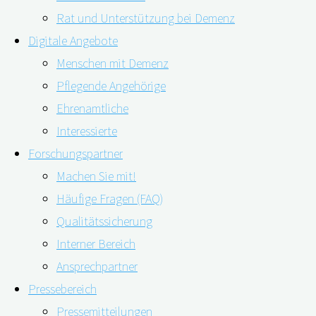
Rat und Unterstützung bei Demenz
Digitale Angebote
Menschen mit Demenz
Pflegende Angehörige
Ehrenamtliche
Interessierte
Forschungspartner
Machen Sie mit!
Häufige Fragen (FAQ)
Studien zufolge gibt es Unterschiede sowohl beim
Qualitätssicherung
Zeitpunkt der Diagnosestellung als auch bei der
Interner Bereich
Behandlung von Menschen mit Demenz zwischen
Ansprechpartner
städtischen und ländlichen Regionen. US-amerikanische
Pressebereich
Forscher*innen wollten herausfinden, wie
Pressemitteilungen