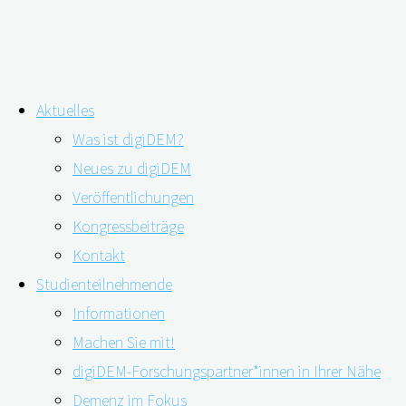
Zum
Aktuelles
Inhalt
Schlagwort:
Behandlung
Was ist digiDEM?
springen
Neues zu digiDEM
Veröffentlichungen
Stadt-Land-Unterschiede in der
Kongressbeiträge
Diagnosestellung und Behandlung von
Kontakt
Studienteilnehmende
Demenz
Informationen
Machen Sie mit!
digiDEM-Forschungspartner*innen in Ihrer Nähe
Demenz im Fokus
03.12.2021
06.12.2021