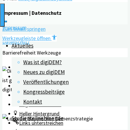
Impressum | Datenschutz
Impressum
Zum Inhalt springen
Werkzeugleiste öffnen
Datenschutz
Aktuelles
Barrierefreiheit Werkzeuge
Was ist digiDEM?
Text vergrößern
Neues zu digiDEM
Text verkleinern
Veröffentlichungen
Graustufen
Kongressbeiträge
Hoher Kontrast
Kontakt
Negativer Kontrast
Heller Hintergrund
Studienteilnehmende
Links unterstreichen