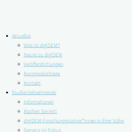
Zum
Aktuelles
Inhalt
Schlagwort:
Alterssensible
Was ist digiDEM?
springen
Neues zu digiDEM
Architektur
Veröffentlichungen
Kongressbeiträge
Demenzsensible Architektur –
Kontakt
Studienteilnehmende
Unterstützende Gestaltung
Informationen
Machen Sie mit!
digiDEM-Forschungspartner*innen in Ihrer Nähe
Demenz im Fokus
02.12.2020
11.05.2023