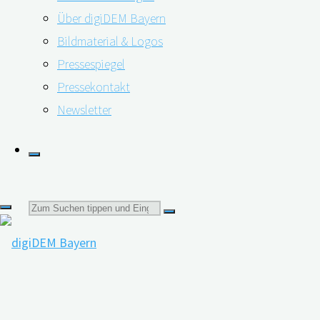
Dietz hat in ihrem zweiten Beitrag erläutert, wie …
Über digiDEM Bayern
Bildmaterial & Logos
"Demenzsensible
weiterlesen
Pressespiegel
Architektur
Pressekontakt
Alterssensible Architektur – Planen für
–
Newsletter
Unterstützende
alle Sinne
Gestaltung"
25.11.2020
11.05.2023
Suchen
nach: