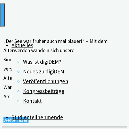
„Der See war früher auch mal blauer!“ – Mit dem
Aktuelles
Älterwerden wandeln sich unsere
Sinneswahrnehmungen, wovon auch das Sehen nicht
Was ist digiDEM?
verschont bleibt. Ebenso können sich mit zunehmendem
Neues zu digiDEM
Alter Körper und Geist verändern. Um genau diese
Veröffentlichungen
Wandlungen zu berücksichtigen, ist eine alterssensible
Kongressbeiträge
Architektur relevant. Frau Dr. Birgit Dietz hat in unserem
Kontakt
…
Studienteilnehmende
"Alterssensible
weiterlesen
Architektur