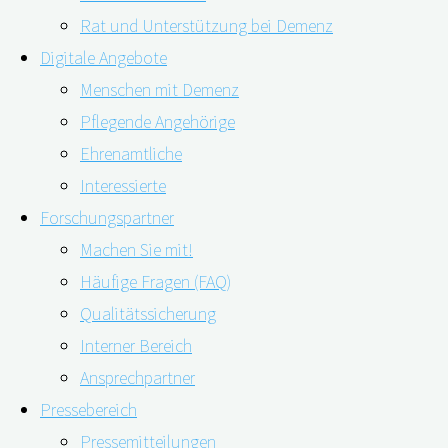
Rat und Unterstützung bei Demenz
Digitale Angebote
Menschen mit Demenz
Pflegende Angehörige
Ehrenamtliche
Interessierte
Forschungspartner
Machen Sie mit!
Häufige Fragen (FAQ)
Mit zunehmendem Alter verändern sich Körper und
Qualitätssicherung
Geist. So kann sich beispielsweise durch eine Demenz die
Interner Bereich
Wahrnehmung wandeln: Menschen mit Demenz finden
Ansprechpartner
sich im Verlauf der Erkrankung immer schlechter zurecht
Pressebereich
und ihr Blick auf die Welt wird ein anderer. Frau Dr. Birgit
Pressemitteilungen