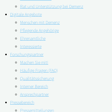
Rat und Unterstützung bei Demenz
Digitale Angebote
Menschen mit Demenz
Pflegende Angehörige
Ehrenamtliche
Interessierte
Forschungspartner
Machen Sie mit!
Den Gedächtnisverlust bei Demenz stoppen – darauf
Häufige Fragen (FAQ)
hoffen viele Menschen weltweit. Seit Juni 2021 ist in den
Qualitätssicherung
USA nun das Medikament Aducanumab zur Behandlung
Interner Bereich
der Alzheimer-Krankheit zugelassen – in Europa aber
Ansprechpartner
nicht. In unserem Faktencheck erfahren Sie mehr über
Pressebereich
die Wirksamkeit und warum strenge wissenschaftliche
Pressemitteilungen
Kriterien bei der Bewertung eines …