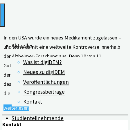
In den USA wurde ein neues Medikament zugelassen –
Aktuelles
und löste damit eine weltweite Kontroverse innerhalb
der Alzheimer-Forschung aus. Denn 10 von 11
Was ist digiDEM?
Gutachter*innen haben das Medikament zur Behandlung
Neues zu digiDEM
der Alzheimer-Erkrankung abgelehnt. Die Demenzgruppe
Veröffentlichungen
des Cochrane Instituts gibt einen kurzen Überblick über
Kongressbeiträge
die Beweislage von Aducanumab. Lange Zeit gab es …
Kontakt
"Kontroverse
weiterlesen
über
Studienteilnehmende
Kontakt
neues