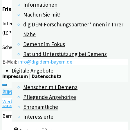
Informationen
Medikament
Friedrich-Alexander-Universität Erlangen-Nürnberg
Machen Sie mit!
gegen
Interdisziplinäres Zentrum für HTA und Public Health
Alzheimer"
digiDEM-Forschungspartner*innen in Ihrer
(IZPH)
Nähe
Demenz im Fokus
Schwabachanlage 6 | 91054 Erlangen
Rat und Unterstützung bei Demenz
E-Mail:
info@digidem-bayern.de
Digitale Angebote
Impressum | Datenschutz
Menschen mit Demenz
Impressum
Zum Inhalt springen
Pflegende Angehörige
Werkzeugleiste öffnen
Datenschutz
Ehrenamtliche
Barrierefreiheit Werkzeuge
Interessierte