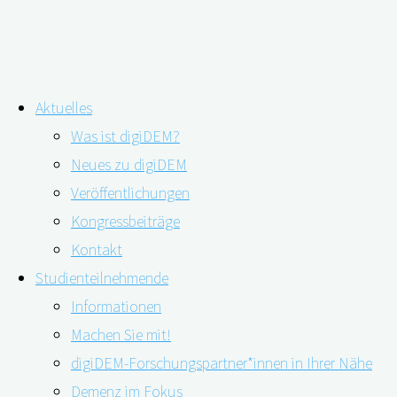
Zum
Aktuelles
Inhalt
Schlagwort:
Aducanumab
Was ist digiDEM?
springen
Neues zu digiDEM
Veröffentlichungen
Medikamente für Menschen mit Demenz
Kongressbeiträge
– Faktencheck zu Aducanumab
Kontakt
Studienteilnehmende
Informationen
Machen Sie mit!
22.03.2022
11.05.2023
digiDEM-Forschungspartner*innen in Ihrer Nähe
Demenz im Fokus