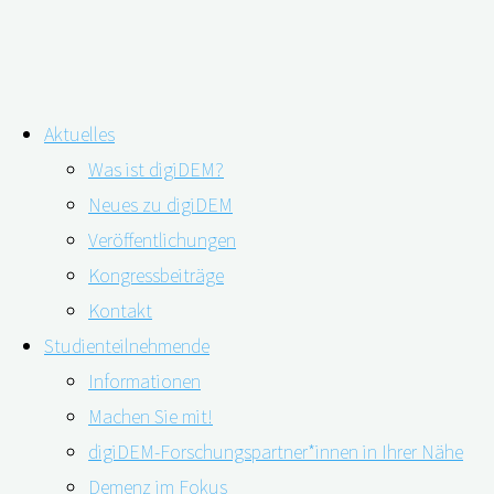
Zum
Aktuelles
Inhalt
Kategorie:
Download
Was ist digiDEM?
springen
Neues zu digiDEM
Veröffentlichungen
Hier finden Sie alle Unterlagen für Forschungspartner*i
Kongressbeiträge
Kontakt
Studienteilnehmende
Unterlagen für Forschungspartner*innen
Informationen
Machen Sie mit!
digiDEM-Forschungspartner*innen in Ihrer Nähe
11.05.2023
07.09.2023
Demenz im Fokus