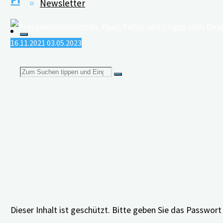
Newsletter
Dialog“"
16.11.2021
03.05.2023
Suchen
nach:
Dieser Inhalt ist geschützt. Bitte geben Sie das Passwor