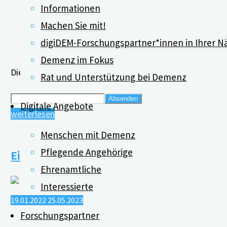
Informationen
Machen Sie mit!
digiDEM-Forschungspartner*innen in Ihrer N
Demenz im Fokus
Dieser Inhalt ist geschützt. Bitte geben Sie das Passwor
Rat und Unterstützung bei Demenz
Digitale Angebote
"Videos
weiterlesen
der
Menschen mit Demenz
Schulungen"
Pflegende Angehörige
Einladung zum „digiDEM Dialog“
Ehrenamtliche
Interessierte
19.01.2022
25.05.2023
Forschungspartner