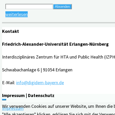
"Presseinformationen,
weiterlesen
Flyer,
Fotos
Kontakt
und
Friedrich-Alexander-Universität Erlangen-Nürnberg
Logos
zum
Interdisziplinäres Zentrum für HTA und Public Health (IZPH
Download"
Schwabachanlage 6 | 91054 Erlangen
E-Mail:
info@digidem-bayern.de
Impressum | Datenschutz
Wir verwenden Cookies auf unserer Website, um Ihnen die 
Impressum
"Alle akzeptieren" klicken, erklären Sie sich mit der Verw