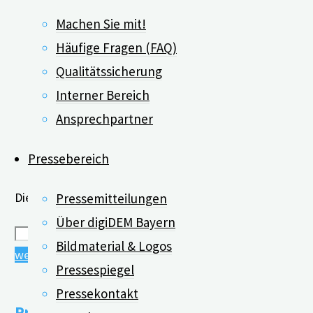
Machen Sie mit!
Häufige Fragen (FAQ)
Qualitätssicherung
Interner Bereich
Ansprechpartner
Pressebereich
Dieser Inhalt ist geschützt. Bitte geben Sie das Passwor
Pressemitteilungen
Über digiDEM Bayern
Bildmaterial & Logos
"Einladung
weiterlesen
Pressespiegel
zum
Pressekontakt
„digiDEM
Presseinformationen, Flyer, Fotos und L