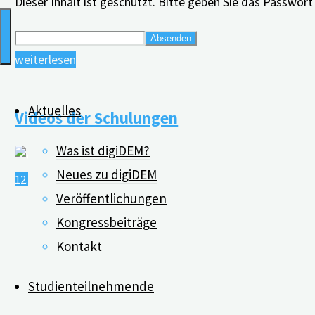
Dieser Inhalt ist geschützt. Bitte geben Sie das Passwor
"Was
weiterlesen
ist
bei
Aktuelles
Videos der Schulungen
der
Teilnehmendengewinnung
Was ist digiDEM?
wichtig?"
Neues zu digiDEM
12.02.2022
22.12.2022
Veröffentlichungen
Kongressbeiträge
Kontakt
Studienteilnehmende