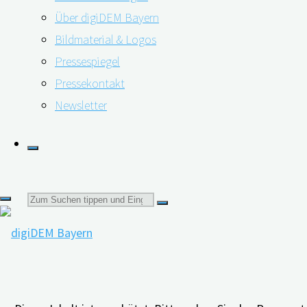
Forschungspartner*innen"
Was ist bei der Teilnehmendengewinnung
Über digiDEM Bayern
Bildmaterial & Logos
Pressespiegel
13.05.2022
11.04.2023
Pressekontakt
Newsletter
Suchen
nach: