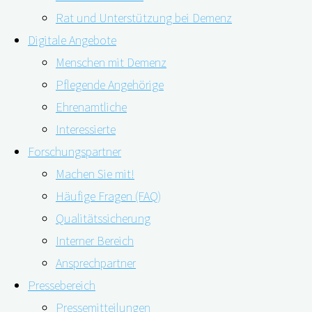
Rat und Unterstützung bei Demenz
Digitale Angebote
Menschen mit Demenz
Pflegende Angehörige
Ehrenamtliche
Interessierte
Forschungspartner
Machen Sie mit!
Häufige Fragen (FAQ)
Dieser Inhalt ist geschützt. Bitte geben Sie das Passwor
Qualitätssicherung
Interner Bereich
Ansprechpartner
"Unterlagen
weiterlesen
Pressebereich
für
Pressemitteilungen