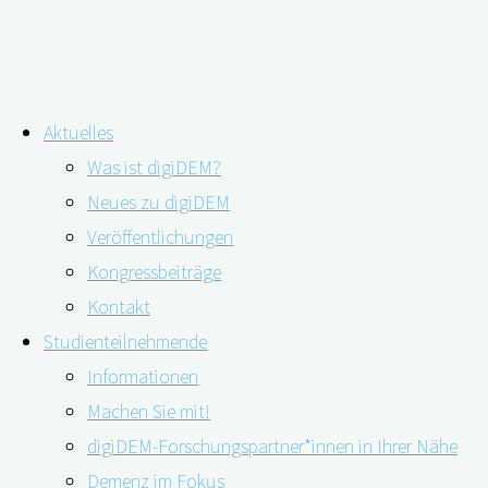
Zum
Aktuelles
Inhalt
Autor:
Lucas Westermann
Was ist digiDEM?
springen
Neues zu digiDEM
Veröffentlichungen
Nichts gefunden
Kongressbeiträge
Kontakt
Keine Suchergebnisse für:
Studienteilnehmende
Informationen
Suchen
Machen Sie mit!
nach:
Kontakt
digiDEM-Forschungspartner*innen in Ihrer Nähe
Demenz im Fokus