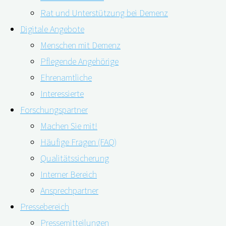
Friedrich-Alexander-Universität Erlangen-Nürnberg
Rat und Unterstützung bei Demenz
Interdisziplinäres Zentrum für HTA und Public Health
Digitale Angebote
(IZPH)
Menschen mit Demenz
Pflegende Angehörige
Schwabachanlage 6 | 91054 Erlangen
Ehrenamtliche
Interessierte
E-Mail:
info@digidem-bayern.de
Forschungspartner
Impressum | Datenschutz
Machen Sie mit!
Häufige Fragen (FAQ)
Impressum
Zum Inhalt springen
Qualitätssicherung
Werkzeugleiste öffnen
Datenschutz
Interner Bereich
Barrierefreiheit Werkzeuge
Ansprechpartner
Pressebereich
Text vergrößern
Pressemitteilungen